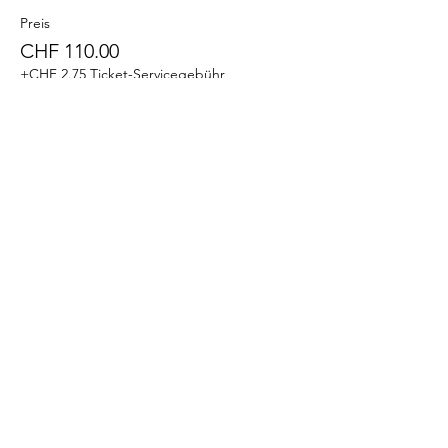
Preis
CHF 110.00
+CHF 2.75 Ticket-Servicegebühr
Verkauf beendet
Tickettyp
Visitor
Mehr Infos
Preis
CHF 120.00
+CHF 3.00 Ticket-Servicegebühr
Verkauf beendet
Tickettyp