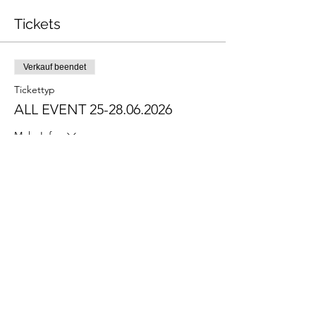
Tickets
Verkauf beendet
Tickettyp
ALL EVENT 25-28.06.2026
Mehr Infos
Preis
CHF 120.00
+CHF 3.00 Ticket-Servicegebühr
Verkauf beendet
Tickettyp
SUNDAY DAY ONLY!
28.06.2026