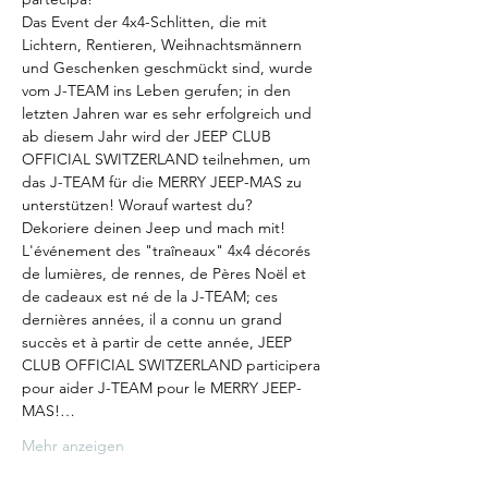
Das Event der 4x4-Schlitten, die mit 
Lichtern, Rentieren, Weihnachtsmännern 
und Geschenken geschmückt sind, wurde 
vom J-TEAM ins Leben gerufen; in den 
letzten Jahren war es sehr erfolgreich und 
ab diesem Jahr wird der JEEP CLUB 
OFFICIAL SWITZERLAND teilnehmen, um 
das J-TEAM für die MERRY JEEP-MAS zu 
unterstützen! Worauf wartest du? 
Dekoriere deinen Jeep und mach mit!
L'événement des "traîneaux" 4x4 décorés 
de lumières, de rennes, de Pères Noël et 
de cadeaux est né de la J-TEAM; ces 
dernières années, il a connu un grand 
succès et à partir de cette année, JEEP 
CLUB OFFICIAL SWITZERLAND participera 
pour aider J-TEAM pour le MERRY JEEP-
MAS!…
Mehr anzeigen