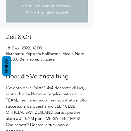
conclusa con successo!
Scopri gli altri eventi
Zeit & Ort
18. Dez. 2022, 16:00
Ristorante Peppers Bellinzona, Vicolo Nord
1, 6500 Bellinzona, Svizzera
REVIEWS
Über die Veranstaltung
L'evento delle "slitte" 4x4 decorate di luci, 
renne, babbi Natale e regali è nato dal J-
TEAM; negli anni scorsi ha riscontrato molto 
successo e da quest'anno JEEP CLUB 
OFFICIAL SWITZERLAND parteciperà in 
aiuto a J-TEAM per il MERRY JEEP-MAS! 
Che aspetti? Decora la tua Jeep e 
partecipa!