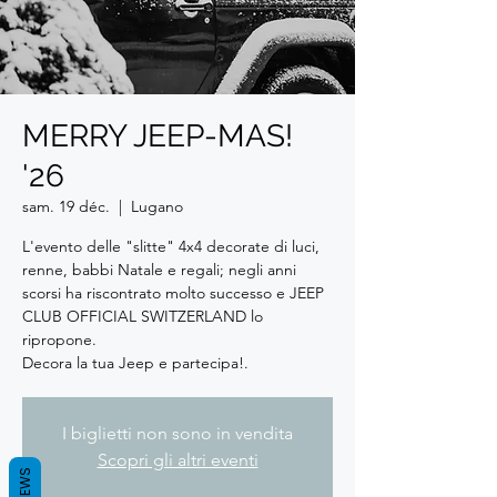
MERRY JEEP-MAS!
'26
sam. 19 déc.
  |  
Lugano
L'evento delle "slitte" 4x4 decorate di luci,
renne, babbi Natale e regali; negli anni
scorsi ha riscontrato molto successo e JEEP
CLUB OFFICIAL SWITZERLAND lo
ripropone.
Decora la tua Jeep e partecipa!.
I biglietti non sono in vendita
Scopri gli altri eventi
REVIEWS