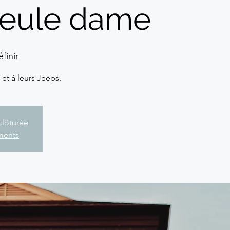
 seule dame
finir
t à leurs Jeeps.
clôturée
ements