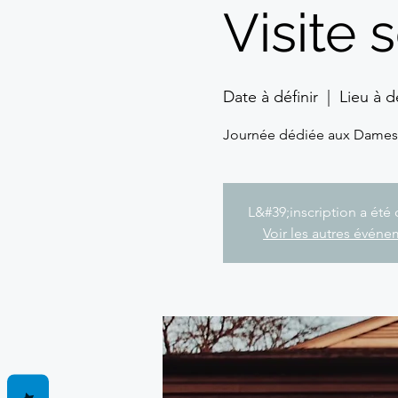
Visite
Date à définir
  |  
Lieu à dé
Journée dédiée aux Dames e
L&#39;inscription a été 
Voir les autres évén