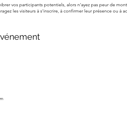
vibrer vos participants potentiels, alors n'ayez pas peur de mont
gez les visiteurs à s'inscrire, à confirmer leur présence ou à ac
une place à l'événement.
 événement
om