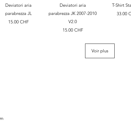
Aperçu rapide
Aperçu rapide
Aperçu r
Deviatori aria
Deviatori aria
T-Shirt St
parabrezza JL
parabrezza JK 2007-2010
Prix
33.00 
Prix
V2.0
15.00 CHF
Prix
15.00 CHF
Voir plus
om