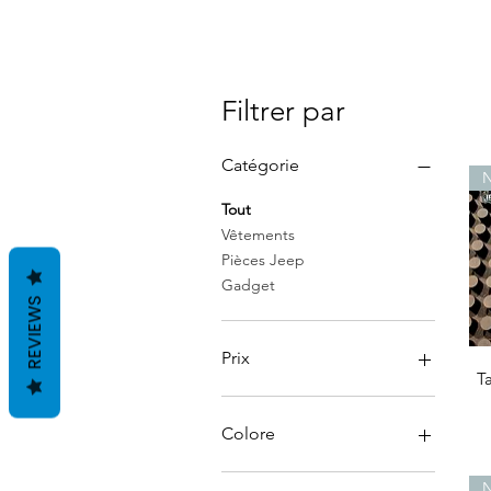
Filtrer par
Catégorie
N
Tout
Vêtements
Pièces Jeep
Gadget
REVIEWS
Prix
T
2 CHF
120 CHF
Colore
N