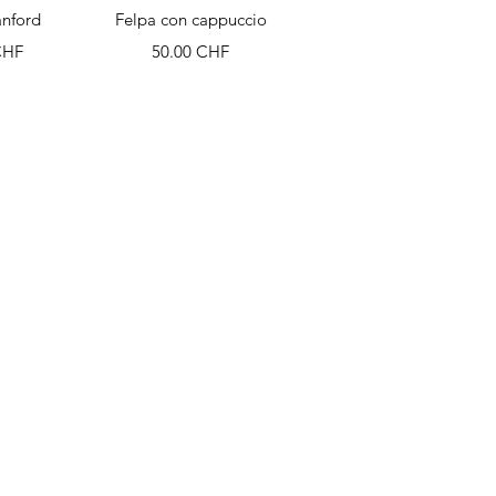
apide
Aperçu rapide
anford
Felpa con cappuccio
Prix
CHF
50.00 CHF