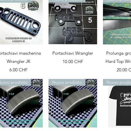
Aperçu rapide
Aperçu rapide
Aperçu r
ortachiavi mascherina
Portachiavi Wrangler
Prolunga gr
Wrangler JK
Prix
Hard Top Wr
10.00 CHF
Prix
Prix
6.00 CHF
20.00 
uovo prodotto
Nuovo prodotto
Nuovo prodo