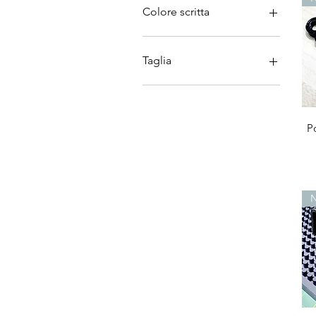
Colore scritta
Taglia
L
M
S
P
XL
XS
XXL
XXXL
N