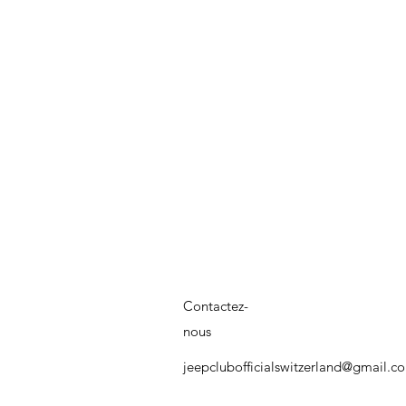
Contactez-
nous
jeepclubofficialswitzerland@gmail.c