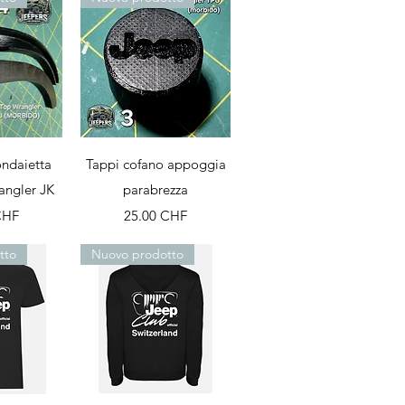
apide
Aperçu rapide
ondaietta
Tappi cofano appoggia
angler JK
parabrezza
Prix
CHF
25.00 CHF
tto
Nuovo prodotto