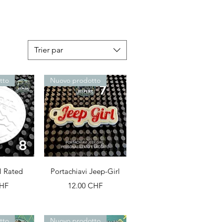
Trier par
tto
Nuovo prodotto
apide
Aperçu rapide
l Rated
Portachiavi Jeep-Girl
Prix
CHF
12.00 CHF
tto
Nuovo prodotto