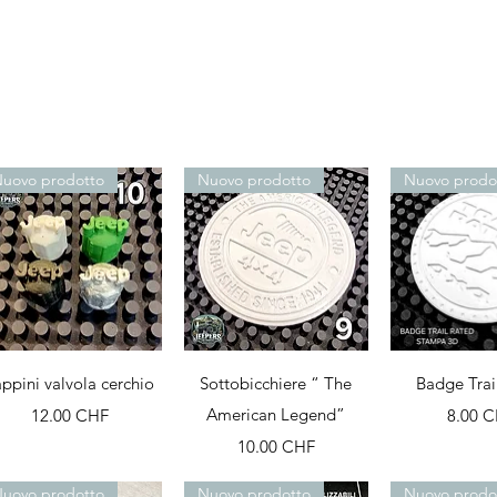
uovo prodotto
Nuovo prodotto
Nuovo prodo
Aperçu rapide
Aperçu rapide
Aperçu r
appini valvola cerchio
Sottobicchiere “ The
Badge Trai
Prix
American Legend”
Prix
12.00 CHF
8.00 
Prix
10.00 CHF
uovo prodotto
Nuovo prodotto
Nuovo prodo