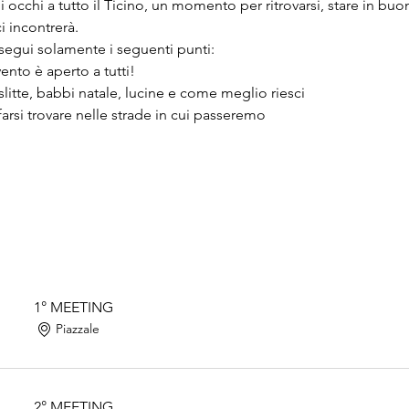
gli occhi a tutto il Ticino, un momento per ritrovarsi, stare in 
i incontrerà.
segui solamente i seguenti punti:
vento è aperto a tutti!
litte, babbi natale, lucine e come meglio riesci
farsi trovare nelle strade in cui passeremo
1° MEETING
Piazzale
2° MEETING