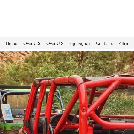
JEEP CLUB OFFICIAL SWITZERLAND
Home
Over U.S
Over U.S
Signing up
Contacts
Altro