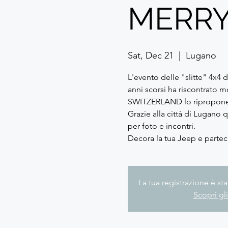
MERRY 
Sat, Dec 21
  |  
Lugano
L'evento delle "slitte" 4x4 d
anni scorsi ha riscontrato
SWITZERLAND lo ripropone
Grazie alla città di Lugano
per foto e incontri.
Decora la tua Jeep e partec
La tua registrazione è s
Scopri gli