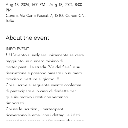
Aug 15, 2024, 1:00 PM – Aug 18, 2024, 8:00
PM
Cuneo, Via Carlo Pascal, 7, 12100 Cuneo CN,
Italia
About the event
INFO EVENT:
!!! L'evento si svolgerà unicamente se verrà 
raggiunto un numero minimo di 
partecipanti; La strada "Via del Sale" è su 
riservazione e possono passare un numero 
preciso di vetture al giorno. !!!
Chi si iscrive al seguente evento conferma 
di partecipare e in caso di disdetta per 
qualsisi motivo i costi non verranno 
rimborsati.
Chiuse le iscrizioni, i partecipanti 
riceveranno le email con i dettagli e i dati 
bancari per pagare la cifra esatta che siamo 
riusciti a stabilire.